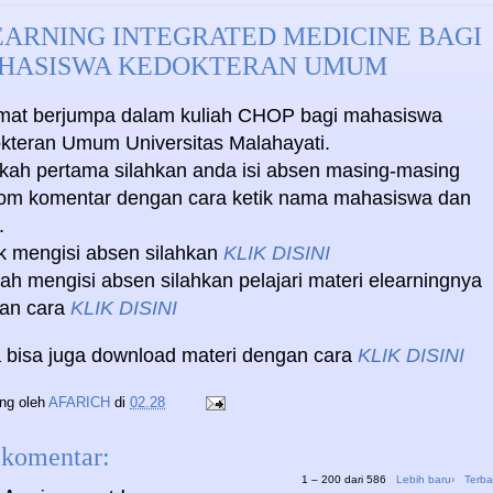
EARNING INTEGRATED MEDICINE BAGI
HASISWA KEDOKTERAN UMUM
mat berjumpa dalam kuliah CHOP bagi mahasiswa
kteran Umum Universitas Malahayati.
kah pertama silahkan anda isi absen masing-masing
lom komentar dengan cara ketik nama mahasiswa dan
.
k mengisi absen silahkan
KLIK DISINI
ah mengisi absen silahkan pelajari materi elearningnya
an cara
KLIK DISINI
 bisa juga download materi dengan cara
KLIK DISINI
ing oleh
AFARICH
di
02.28
 komentar:
1 – 200 dari 586
Lebih baru›
Terba