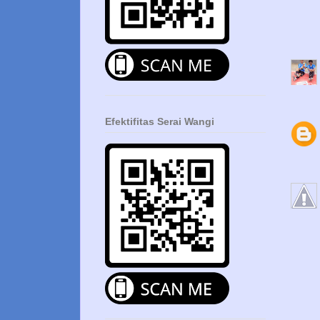
Efektifitas Serai Wangi