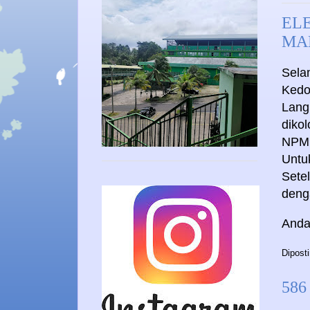
EL
MA
Sela
Kedo
Lang
diko
NPM
Untu
Setel
deng
Anda
Dipost
586