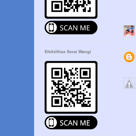
Efektifitas Serai Wangi