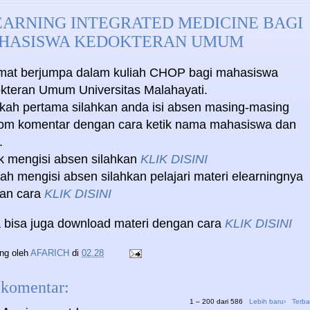
EARNING INTEGRATED MEDICINE BAGI
HASISWA KEDOKTERAN UMUM
mat berjumpa dalam kuliah CHOP bagi mahasiswa
kteran Umum Universitas Malahayati.
kah pertama silahkan anda isi absen masing-masing
lom komentar dengan cara ketik nama mahasiswa dan
.
k mengisi absen silahkan
KLIK DISINI
ah mengisi absen silahkan pelajari materi elearningnya
an cara
KLIK DISINI
 bisa juga download materi dengan cara
KLIK DISINI
ing oleh
AFARICH
di
02.28
 komentar:
1 – 200 dari 586
Lebih baru›
Terba