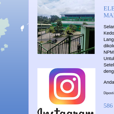
EL
MA
Sela
Kedo
Lang
diko
NPM
Untu
Setel
deng
Anda
Dipost
586