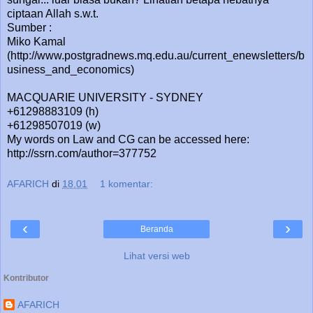
ciptaan Allah s.w.t.
Sumber :
Miko Kamal
(http://www.postgradnews.mq.edu.au/current_enewsletters/b
usiness_and_economics)
MACQUARIE UNIVERSITY - SYDNEY
+61298883109 (h)
+61298507019 (w)
My words on Law and CG can be accessed here:
http://ssrn.com/author=377752
AFARICH
di
18.01
1 komentar:
‹
›
Beranda
Lihat versi web
Kontributor
AFARICH