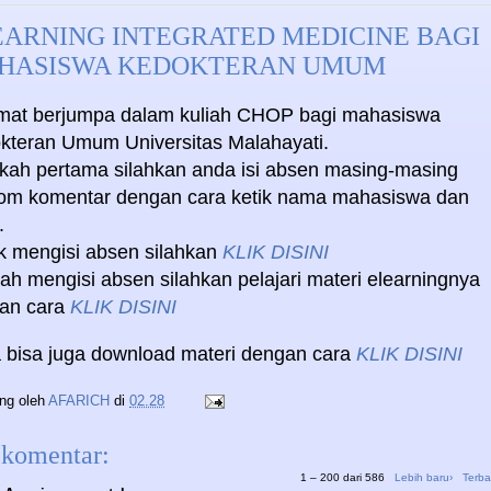
EARNING INTEGRATED MEDICINE BAGI
HASISWA KEDOKTERAN UMUM
mat berjumpa dalam kuliah CHOP bagi mahasiswa
kteran Umum Universitas Malahayati.
kah pertama silahkan anda isi absen masing-masing
lom komentar dengan cara ketik nama mahasiswa dan
.
k mengisi absen silahkan
KLIK DISINI
ah mengisi absen silahkan pelajari materi elearningnya
an cara
KLIK DISINI
 bisa juga download materi dengan cara
KLIK DISINI
ing oleh
AFARICH
di
02.28
 komentar:
1 – 200 dari 586
Lebih baru›
Terba