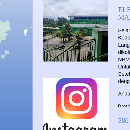
EL
MA
Sela
Kedo
Lang
diko
NPM
Untu
Setel
deng
Anda
Dipost
586