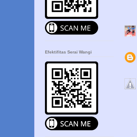
Efektifitas Serai Wangi