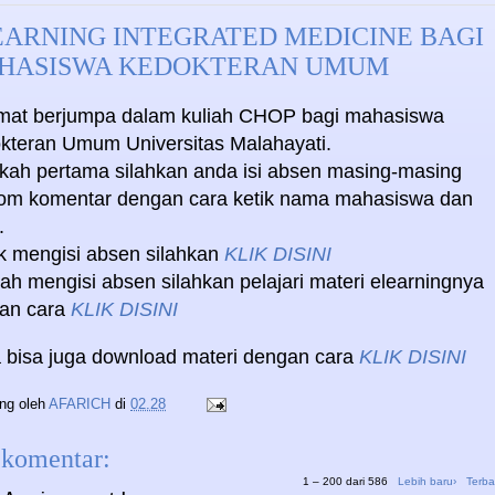
EARNING INTEGRATED MEDICINE BAGI
HASISWA KEDOKTERAN UMUM
mat berjumpa dalam kuliah CHOP bagi mahasiswa
kteran Umum Universitas Malahayati.
kah pertama silahkan anda isi absen masing-masing
lom komentar dengan cara ketik nama mahasiswa dan
.
k mengisi absen silahkan
KLIK DISINI
ah mengisi absen silahkan pelajari materi elearningnya
an cara
KLIK DISINI
 bisa juga download materi dengan cara
KLIK DISINI
ing oleh
AFARICH
di
02.28
 komentar:
1 – 200 dari 586
Lebih baru›
Terba