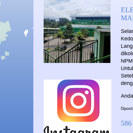
EL
MA
Sela
Kedo
Lang
diko
NPM
Untu
Setel
deng
Anda
Dipost
586