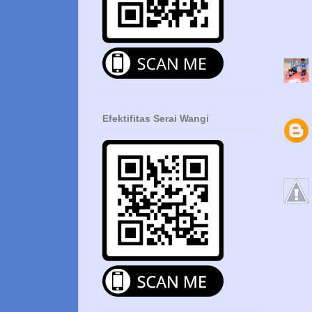
Efektifitas Serai Wangi