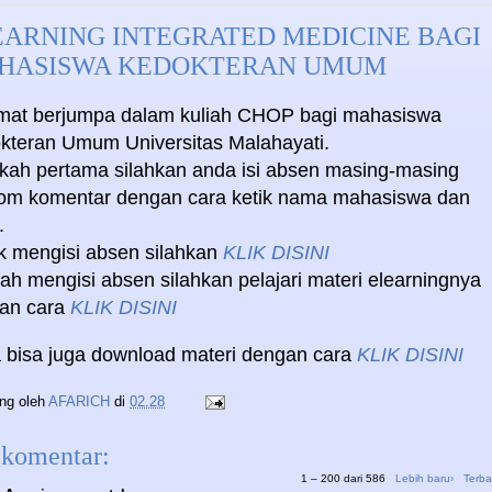
EARNING INTEGRATED MEDICINE BAGI
HASISWA KEDOKTERAN UMUM
mat berjumpa dalam kuliah CHOP bagi mahasiswa
kteran Umum Universitas Malahayati.
kah pertama silahkan anda isi absen masing-masing
lom komentar dengan cara ketik nama mahasiswa dan
.
k mengisi absen silahkan
KLIK DISINI
ah mengisi absen silahkan pelajari materi elearningnya
an cara
KLIK DISINI
 bisa juga download materi dengan cara
KLIK DISINI
ing oleh
AFARICH
di
02.28
 komentar:
1 – 200 dari 586
Lebih baru›
Terba