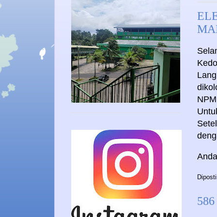
EL
MA
Sela
Kedo
Lang
diko
NPM
Untu
Setel
deng
Anda
Dipost
586