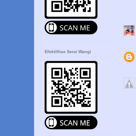
Efektifitas Serai Wangi