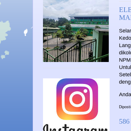
EL
MA
Sela
Kedo
Lang
diko
NPM
Untu
Setel
deng
Anda
Dipost
586