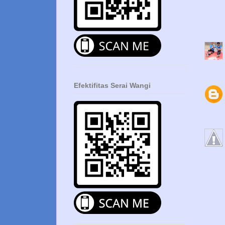
Efektifitas Serai Wangi