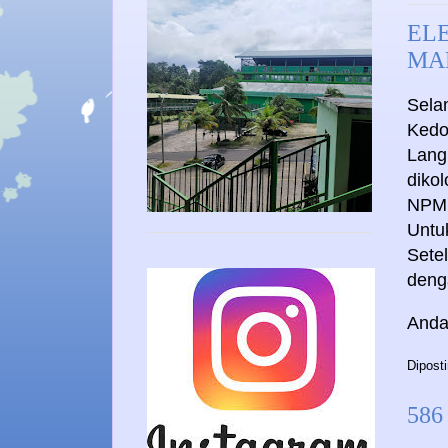
EL
MA
Sela
Kedo
Lang
diko
NPM
Untu
Setel
deng
Anda
Dipost
586