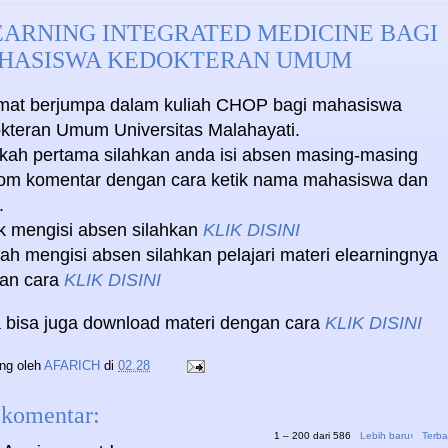
EARNING INTEGRATED MEDICINE BAGI
HASISWA KEDOKTERAN UMUM
mat berjumpa dalam kuliah CHOP bagi mahasiswa
kteran Umum Universitas Malahayati.
kah pertama silahkan anda isi absen masing-masing
lom komentar dengan cara ketik nama mahasiswa dan
.
k mengisi absen silahkan
KLIK DISINI
ah mengisi absen silahkan pelajari materi elearningnya
an cara
KLIK DISINI
 bisa juga download materi dengan cara
KLIK DISINI
ing oleh
AFARICH
di
02.28
 komentar:
1 – 200 dari 586
Lebih baru›
Terba