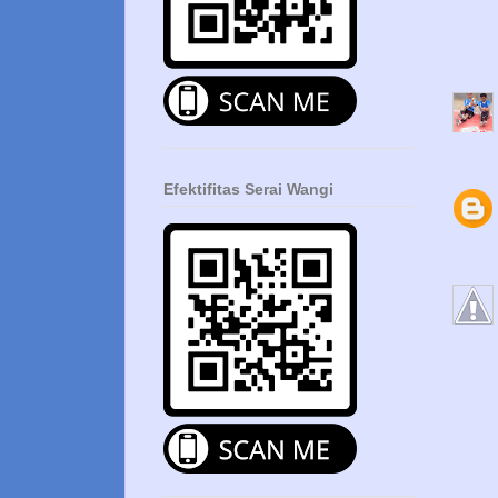
Efektifitas Serai Wangi