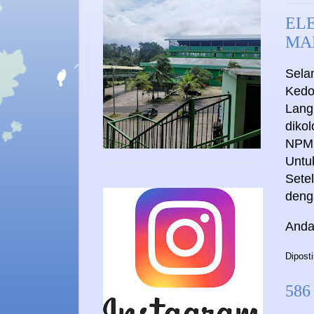
EL
MA
Sela
Kedo
Lang
diko
NPM
Untu
Setel
deng
Anda
Dipost
586