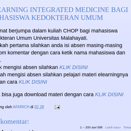
EARNING INTEGRATED MEDICINE BAGI
HASISWA KEDOKTERAN UMUM
mat berjumpa dalam kuliah CHOP bagi mahasiswa
kteran Umum Universitas Malahayati.
kah pertama silahkan anda isi absen masing-masing
lom komentar dengan cara ketik nama mahasiswa dan
.
k mengisi absen silahkan
KLIK DISINI
ah mengisi absen silahkan pelajari materi elearningnya
an cara
KLIK DISINI
 bisa juga download materi dengan cara
KLIK DISINI
ing oleh
AFARICH
di
02.28
 komentar:
1 – 200 dari 586
Lebih baru›
Terba