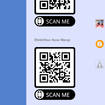
Efektifitas Serai Wangi