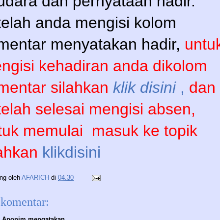
udara dan pernyataan hadir.
telah anda mengisi kolom
mentar menyatakan hadir,
untu
ngisi kehadiran anda dikolom
mentar silahkan
klik disini
,
dan
telah selesai mengisi absen,
tuk memulai
masuk ke topik
lahkan
klikdisini
ing oleh
AFARICH
di
04.30
 komentar:
Anonim mengatakan...