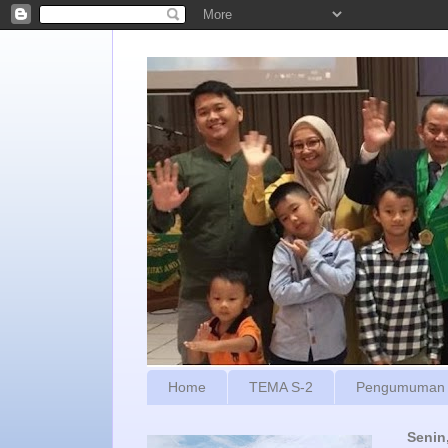
Home
TEMA S-2
Pengumuman
Senin,