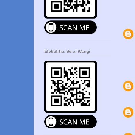
Efektifitas Serai Wangi