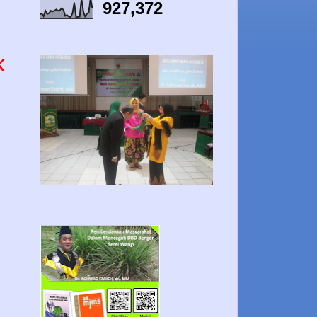
927,372
k