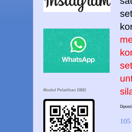
sa
se
ko
me
ko
se
un
si
Modul Pelatihan DBD
Dipost
105