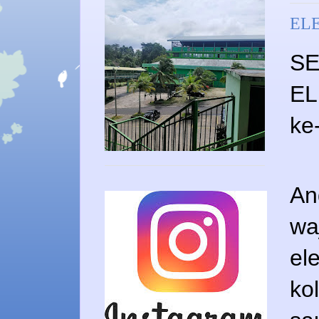
ELE
SE
EL
ke
An
wa
el
ko