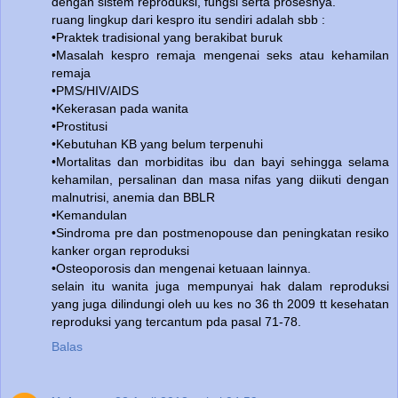
dengan sistem reproduksi, fungsi serta prosesnya.
ruang lingkup dari kespro itu sendiri adalah sbb :
•Praktek tradisional yang berakibat buruk
•Masalah kespro remaja mengenai seks atau kehamilan
remaja
•PMS/HIV/AIDS
•Kekerasan pada wanita
•Prostitusi
•Kebutuhan KB yang belum terpenuhi
•Mortalitas dan morbiditas ibu dan bayi sehingga selama
kehamilan, persalinan dan masa nifas yang diikuti dengan
malnutrisi, anemia dan BBLR
•Kemandulan
•Sindroma pre dan postmenopouse dan peningkatan resiko
kanker organ reproduksi
•Osteoporosis dan mengenai ketuaan lainnya.
selain itu wanita juga mempunyai hak dalam reproduksi
yang juga dilindungi oleh uu kes no 36 th 2009 tt kesehatan
reproduksi yang tercantum pda pasal 71-78.
Balas