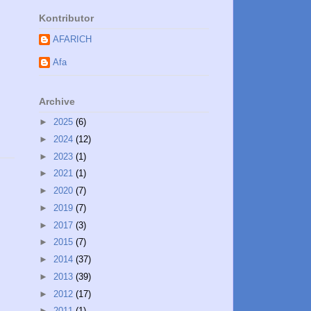
Kontributor
AFARICH
Afa
Archive
►
2025
(6)
►
2024
(12)
►
2023
(1)
►
2021
(1)
►
2020
(7)
►
2019
(7)
►
2017
(3)
►
2015
(7)
►
2014
(37)
►
2013
(39)
►
2012
(17)
►
2011
(1)