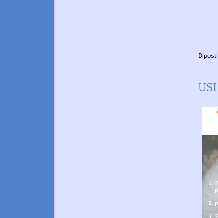
Dipost
US