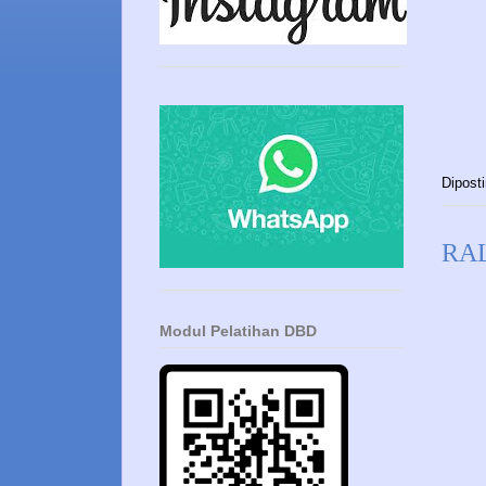
Dipost
RA
Modul Pelatihan DBD