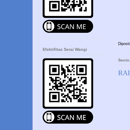
Dipost
Efektifitas Serai Wangi
Senin
RA