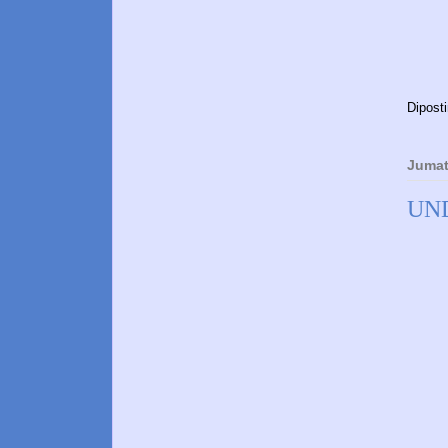
Dipost
Jumat
UN