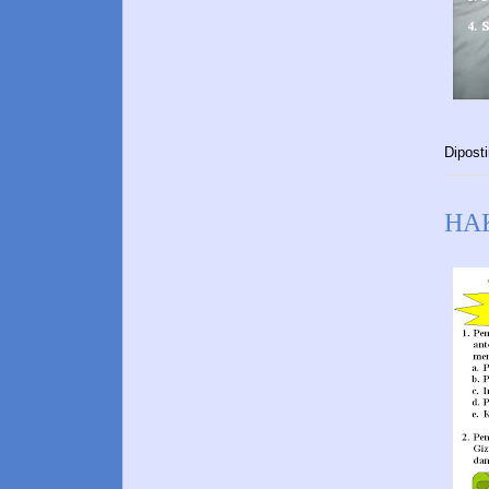
Dipost
HA