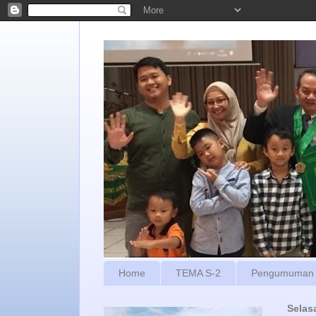
Home
TEMA S-2
Pengumuman
Selas