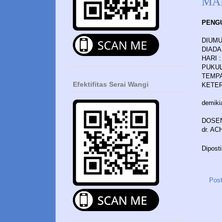
MA
PENG
DIUMU
DIADA
HARI 
PUKUL 
TEMPA
Efektifitas Serai Wangi
KETER
demiki
DOSE
dr. A
Dipost
Post