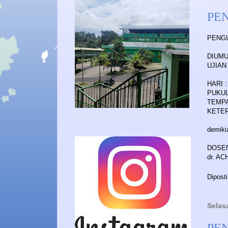
PE
PENG
DIUMU
UJIAN
HARI 
PUKUL 
TEMPAT
KETER
demiki
DOSE
dr. A
Dipost
Selas
PE