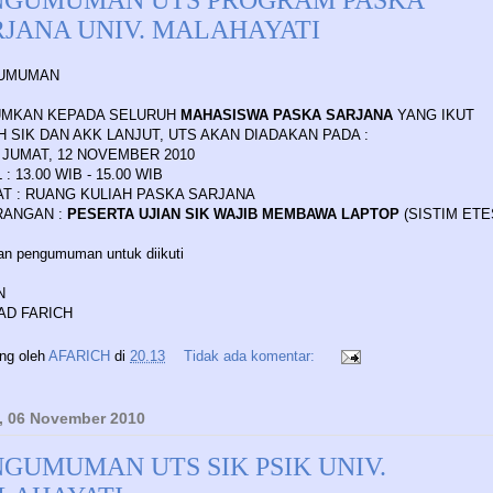
RJANA UNIV. MALAHAYATI
UMUMAN
UMKAN KEPADA SELURUH
MAHASISWA PASKA SARJANA
YANG IKUT
H SIK DAN AKK LANJUT, UTS AKAN DIADAKAN PADA :
: JUMAT, 12 NOVEMBER 2010
: 13.00 WIB - 15.00 WIB
T : RUANG KULIAH PASKA SARJANA
RANGAN :
PESERTA UJIAN SIK WAJIB MEMBAWA LAPTOP
(SISTIM ETE
an pengumuman untuk diikuti
N
AD FARICH
ing oleh
AFARICH
di
20.13
Tidak ada komentar:
, 06 November 2010
GUMUMAN UTS SIK PSIK UNIV.