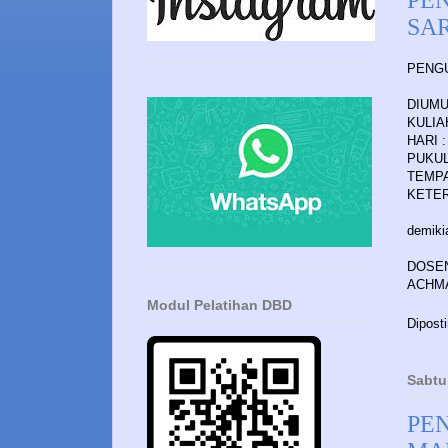
SA
PENG
DIUM
KULIA
HARI 
PUKUL 
TEMPA
KETE
demiki
DOSE
ACHM
Modul Pelatihan DBD
Dipost
Sabtu
PEN