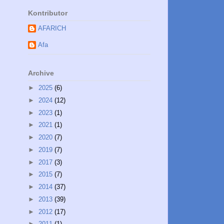
Kontributor
AFARICH
Afa
Archive
►
2025
(6)
►
2024
(12)
►
2023
(1)
►
2021
(1)
►
2020
(7)
►
2019
(7)
►
2017
(3)
►
2015
(7)
►
2014
(37)
►
2013
(39)
►
2012
(17)
►
2011
(1)