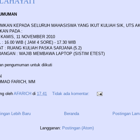
LAHAYATI
UMUMAN
MKAN KEPADA SELURUH MAHASISWA YANG IKUT KULIAH SIK, UTS A
KAN PADA :
: KAMIS, 11 NOVEMBER 2010
: 16.00 WIB ( JAM 4 SORE) - 17.30 WIB
T : RUANG KULIAH PASKA SARJANA (5.2)
ANGAN : WAJIB MEMBAWA LAPTOP (SISTIM ETEST)
an pengumuman untuk diikuti
N
CHMAD FARICH, MM
ing oleh
AFARICH
di
17.41
Tidak ada komentar:
ingan Lebih Baru
Beranda
Postingan Lam
Langganan:
Postingan (Atom)