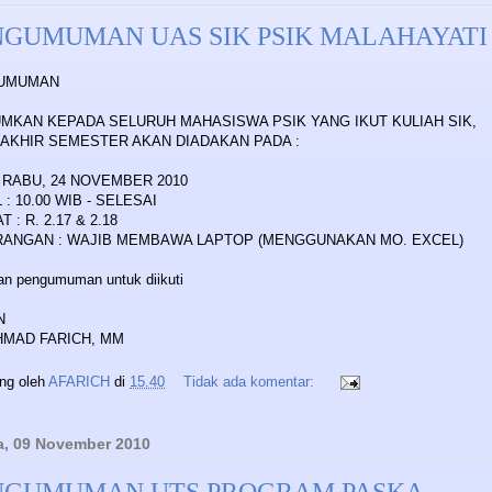
NGUMUMAN UAS SIK PSIK MALAHAYATI
UMUMAN
MKAN KEPADA SELURUH MAHASISWA PSIK YANG IKUT KULIAH SIK,
 AKHIR SEMESTER AKAN DIADAKAN PADA :
: RABU, 24 NOVEMBER 2010
: 10.00 WIB - SELESAI
 : R. 2.17 & 2.18
ANGAN : WAJIB MEMBAWA LAPTOP (MENGGUNAKAN MO. EXCEL)
an pengumuman untuk diikuti
N
CHMAD FARICH, MM
ing oleh
AFARICH
di
15.40
Tidak ada komentar:
a, 09 November 2010
NGUMUMAN UTS PROGRAM PASKA