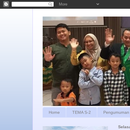
Home
TEMA S-2
Pengumuman
Selas