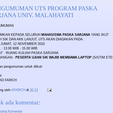
NGUMUMAN UTS PROGRAM PASKA
RJANA UNIV. MALAHAYATI
UMUMAN
UMKAN KEPADA SELURUH
MAHASISWA PASKA SARJANA
YANG IKUT
H SIK DAN AKK LANJUT, UTS AKAN DIADAKAN PADA :
: JUMAT, 12 NOVEMBER 2010
: 13.00 WIB - 15.00 WIB
T : RUANG KULIAH PASKA SARJANA
RANGAN :
PESERTA UJIAN SIK WAJIB MEMBAWA LAPTOP
(SISTIM ETE
an pengumuman untuk diikuti
N
AD FARICH
ing oleh
AFARICH
di
20.13
ak ada komentar:
sting Komentar