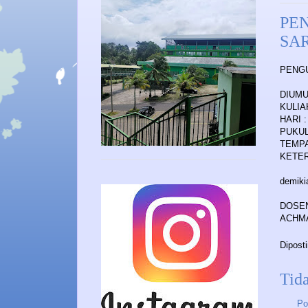
PE
SA
PENG
DIUM
KULIA
HARI 
PUKUL 
TEMPA
KETE
demiki
DOSE
ACHM
Dipost
Tid
Po