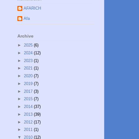
AFARICH
Afa
Archive
►
2025
(6)
►
2024
(12)
►
2023
(1)
►
2021
(1)
►
2020
(7)
►
2019
(7)
►
2017
(3)
►
2015
(7)
►
2014
(37)
►
2013
(39)
►
2012
(17)
►
2011
(1)
▼
2010
(12)