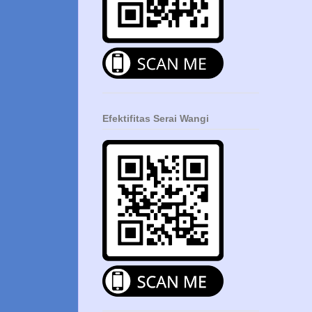
Efektifitas Serai Wangi