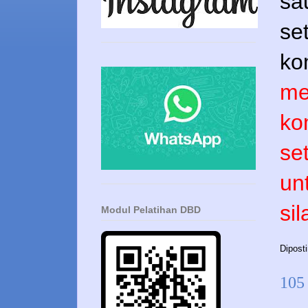
sa
se
ko
me
ko
se
un
si
Modul Pelatihan DBD
Dipost
105