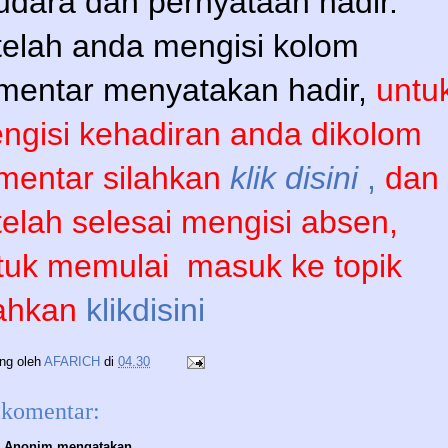
udara dan pernyataan hadir.
telah anda mengisi kolom
mentar menyatakan hadir,
untu
ngisi kehadiran anda dikolom
mentar silahkan
klik disini
,
dan
telah selesai mengisi absen,
tuk memulai
masuk ke topik
lahkan
klikdisini
ing oleh
AFARICH
di
04.30
 komentar:
Anonim mengatakan...