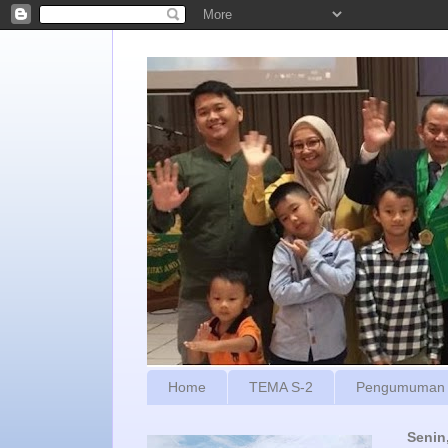
Home
TEMA S-2
Pengumuman
Senin,