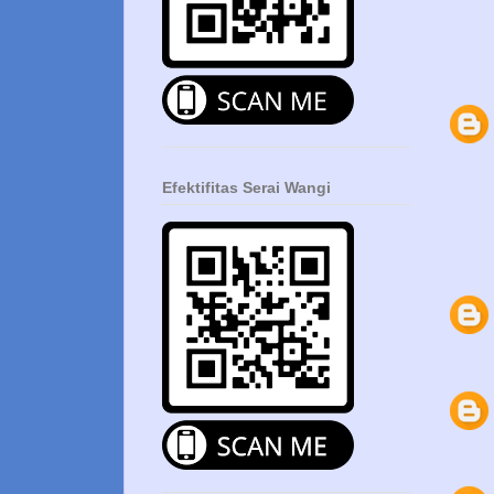
Efektifitas Serai Wangi