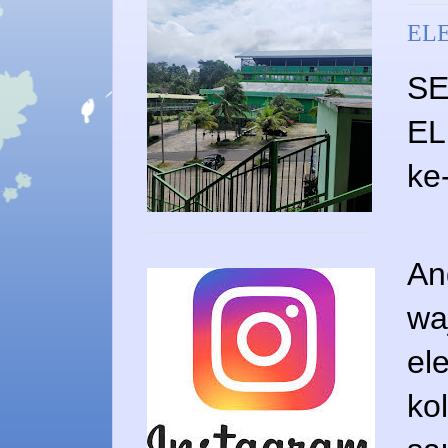
ELE
SE
EL
ke
An
wa
el
ko