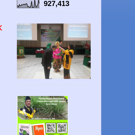
927,413
k