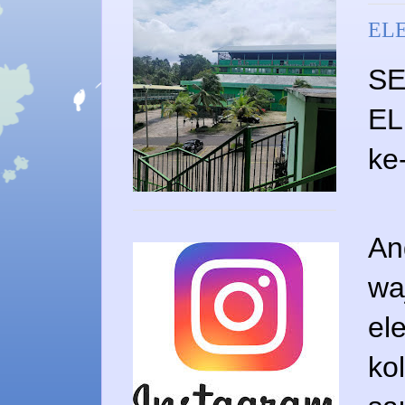
ELE
SE
EL
ke
An
wa
el
ko