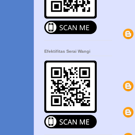
Efektifitas Serai Wangi