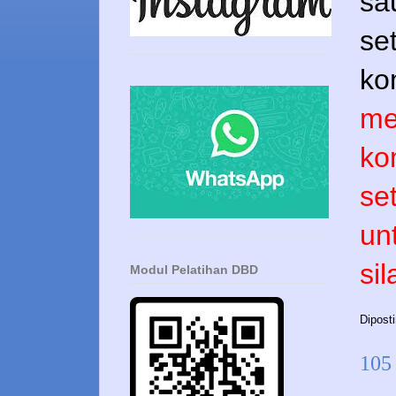
sa
se
ko
me
ko
se
un
si
Modul Pelatihan DBD
Dipost
105