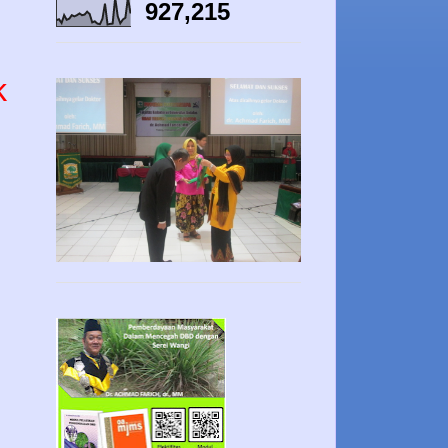
927,215
k