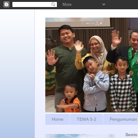
Home
TEMA S-2
Pengumuman
Senin,