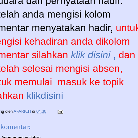
udara dan pernyataan hadir.
telah anda mengisi kolom
mentar menyatakan hadir,
untu
ngisi kehadiran anda dikolom
mentar silahkan
klik disini
,
dan
telah selesai mengisi absen,
tuk memulai
masuk ke topik
lahkan
klikdisini
ing oleh
AFARICH
di
04.30
 komentar:
Anonim mengatakan...