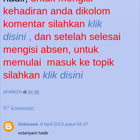
kehadiran anda dikolom
komentar silahkan
klik
disini
,
dan setelah selesai
mengisi absen, untuk
memulai
masuk ke topik
silahkan
klik disini
AFARICH
di
04.38
97 komentar:
Unknown
8 April 2013 pukul 04.47
octariyani hadir