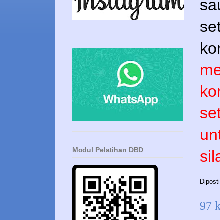
sa
se
ko
me
ko
se
un
Modul Pelatihan DBD
si
Dipost
97 