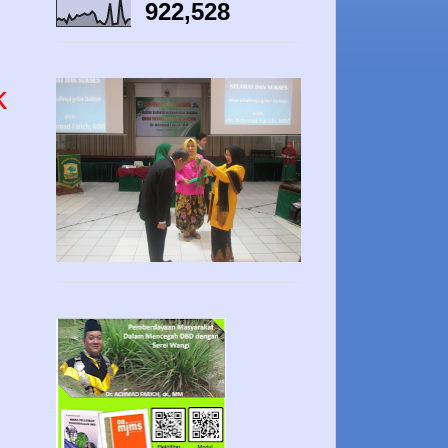
922,528
k