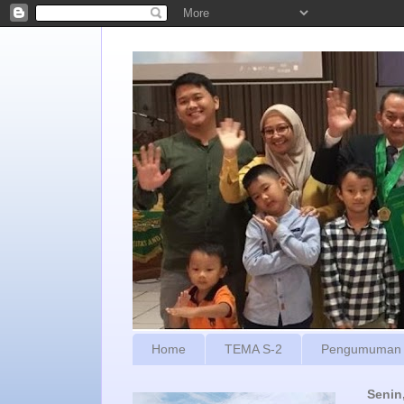
Home
TEMA S-2
Pengumuman
Senin,