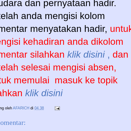
udara dan pernyataan hadir.
telah anda mengisi kolom
mentar menyatakan hadir,
untu
ngisi kehadiran anda dikolom
mentar silahkan
klik disini
,
dan
telah selesai mengisi absen,
tuk memulai
masuk ke topik
lahkan
klik disini
ing oleh
AFARICH
di
04.38
komentar: