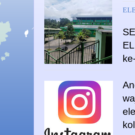
ELE
SE
EL
ke
An
wa
el
ko