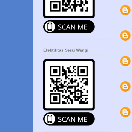
Efektifitas Serai Wangi