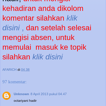
kehadiran anda dikolom
komentar silahkan
klik
disini
,
dan setelah selesai
mengisi absen, untuk
memulai
masuk ke topik
silahkan
klik disini
AFARICH
di
04.38
97 komentar:
Unknown
8 April 2013 pukul 04.47
octariyani hadir