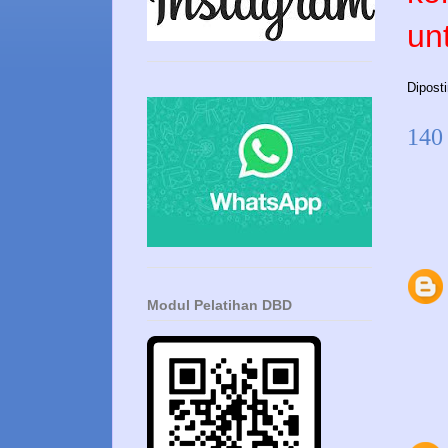
un
Dipost
140
Modul Pelatihan DBD