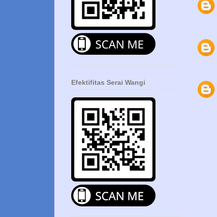
Efektifitas Serai Wangi