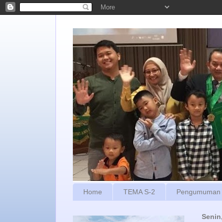
Home
TEMA S-2
Pengumuman
Senin,