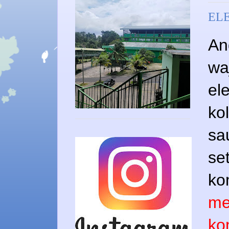
ELE
An
wa
el
ko
sa
se
ko
me
ko