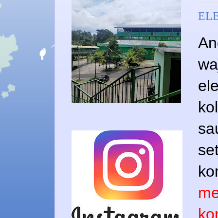
ELE
An
wa
el
ko
sa
se
ko
me
ko