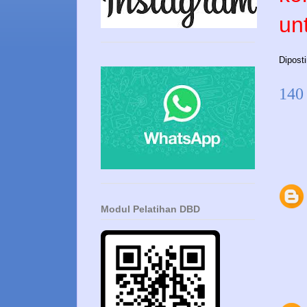
un
Dipost
140
Modul Pelatihan DBD