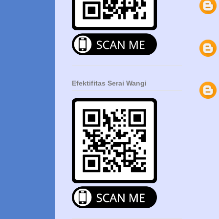
Efektifitas Serai Wangi