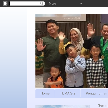
Home
TEMA S-2
Pengumuman
Senin,