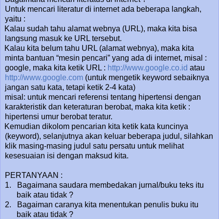
Untuk mencari literatur di internet ada beberapa langkah,
yaitu :
Kalau sudah tahu alamat webnya (URL), maka kita bisa
langsung masuk ke URL tersebut.
Kalau kita belum tahu URL (alamat webnya), maka kita
minta bantuan “mesin pencari” yang ada di internet, misal :
google, maka kita ketik URL :
http://www.google.co.id
atau
http://www.google.com
(untuk mengetik keyword sebaiknya
jangan satu kata, tetapi ketik 2-4 kata)
misal: untuk mencari referensi tentang hipertensi dengan
karakteristik dan keteraturan berobat, maka kita ketik :
hipertensi umur berobat teratur.
Kemudian dikolom pencarian kita ketik kata kuncinya
(keyword), selanjutnya akan keluar beberapa judul, silahkan
klik masing-masing judul satu persatu untuk melihat
kesesuaian isi dengan maksud kita.
PERTANYAAN :
1.
Bagaimana saudara membedakan jurnal/buku teks itu
baik atau tidak ?
2.
Bagaiman caranya kita menentukan penulis buku itu
baik atau tidak ?