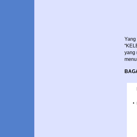
Yang 
“KEL
yang 
menul
BAG