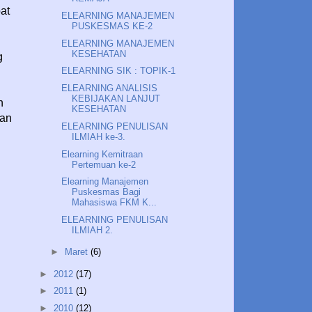
pat
ELEARNING MANAJEMEN
PUSKESMAS KE-2
ELEARNING MANAJEMEN
KESEHATAN
g
ELEARNING SIK : TOPIK-1
ELEARNING ANALISIS
KEBIJAKAN LANJUT
n
KESEHATAN
gan
ELEARNING PENULISAN
ILMIAH ke-3.
Elearning Kemitraan
Pertemuan ke-2
Elearning Manajemen
Puskesmas Bagi
Mahasiswa FKM K...
ELEARNING PENULISAN
ILMIAH 2.
►
Maret
(6)
►
2012
(17)
►
2011
(1)
►
2010
(12)