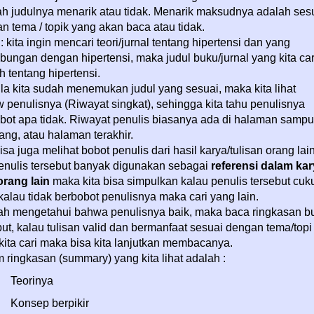
h judulnya menarik atau tidak. Menarik maksudnya adalah ses
n tema / topik yang akan baca atau tidak.
: kita ingin mencari teori/jurnal tentang hipertensi dan yang
bungan dengan hipertensi, maka judul buku/jurnal yang kita car
h tentang hipertensi.
la kita sudah menemukan judul yang sesuai, maka kita lihat
w penulisnya (Riwayat singkat), sehingga kita tahu penulisnya
bot apa tidak. Riwayat penulis biasanya ada di halaman sampu
ang, atau halaman terakhir.
isa juga melihat bobot penulis dari hasil karya/tulisan orang lain
penulis tersebut banyak digunakan sebagai
referensi dalam ka
 orang lain
maka kita bisa simpulkan kalau penulis tersebut cuk
 kalau tidak berbobot penulisnya maka cari yang lain.
ah mengetahui bahwa penulisnya baik, maka baca ringkasan b
but, kalau tulisan valid dan bermanfaat sesuai dengan tema/topi
kita cari maka bisa kita lanjutkan membacanya.
 ringkasan (summary) yang kita lihat adalah :
Teorinya
Konsep berpikir