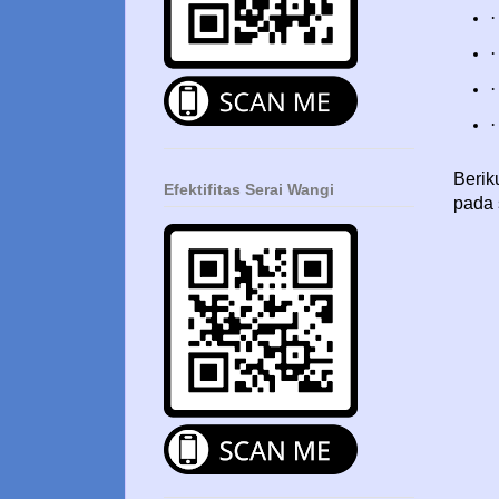
·
·
·
·
Beriku
Efektifitas Serai Wangi
pada 