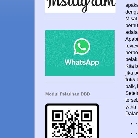
apaka
denga
Misal 
berhu
adala
Apabi
revie
berbo
belak
Kita b
jika 
tulis
baik,
Setel
Modul Pelatihan DBD
terse
yang 
Dalam
·
·