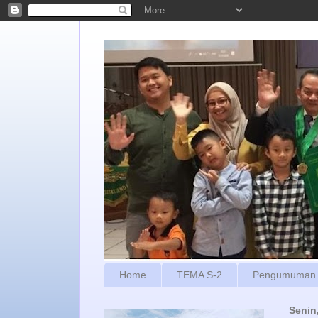
Home
TEMA S-2
Pengumuman
Senin,