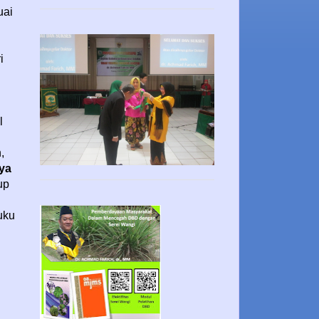
uai
i
l
,
rya
up
uku