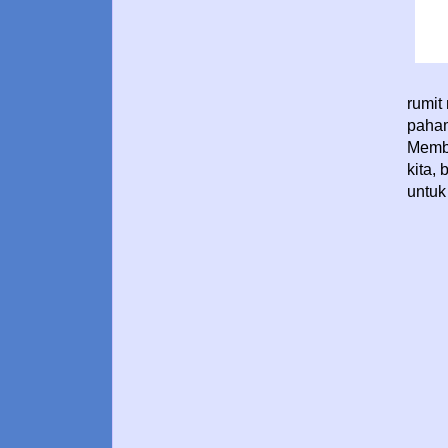
rumit
paha
Memba
kita,
untuk