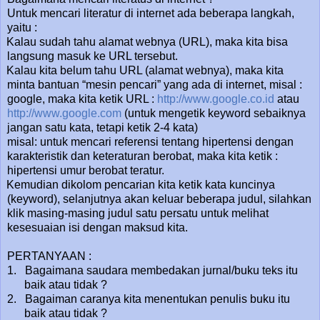
Untuk mencari literatur di internet ada beberapa langkah,
yaitu :
Kalau sudah tahu alamat webnya (URL), maka kita bisa
langsung masuk ke URL tersebut.
Kalau kita belum tahu URL (alamat webnya), maka kita
minta bantuan “mesin pencari” yang ada di internet, misal :
google, maka kita ketik URL :
http://www.google.co.id
atau
http://www.google.com
(untuk mengetik keyword sebaiknya
jangan satu kata, tetapi ketik 2-4 kata)
misal: untuk mencari referensi tentang hipertensi dengan
karakteristik dan keteraturan berobat, maka kita ketik :
hipertensi umur berobat teratur.
Kemudian dikolom pencarian kita ketik kata kuncinya
(keyword), selanjutnya akan keluar beberapa judul, silahkan
klik masing-masing judul satu persatu untuk melihat
kesesuaian isi dengan maksud kita.
PERTANYAAN :
1.
Bagaimana saudara membedakan jurnal/buku teks itu
baik atau tidak ?
2.
Bagaiman caranya kita menentukan penulis buku itu
baik atau tidak ?