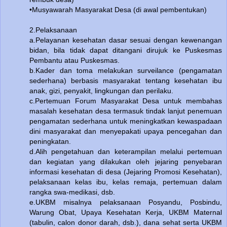
•Musyawarah Masyarakat Desa (di awal pembentukan)
2.Pelaksanaan
a.Pelayanan kesehatan dasar sesuai dengan kewenangan
bidan, bila tidak dapat ditangani dirujuk ke Puskesmas
Pembantu atau Puskesmas.
b.Kader dan toma melakukan surveilance (pengamatan
sederhana) berbasis masyarakat tentang kesehatan ibu
anak, gizi, penyakit, lingkungan dan perilaku.
c.Pertemuan Forum Masyarakat Desa untuk membahas
masalah kesehatan desa termasuk tindak lanjut penemuan
pengamatan sederhana untuk meningkatkan kewaspadaan
dini masyarakat dan menyepakati upaya pencegahan dan
peningkatan.
d.Alih pengetahuan dan keterampilan melalui pertemuan
dan kegiatan yang dilakukan oleh jejaring penyebaran
informasi kesehatan di desa (Jejaring Promosi Kesehatan),
pelaksanaan kelas ibu, kelas remaja, pertemuan dalam
rangka swa-medikasi, dsb.
e.UKBM misalnya pelaksanaan Posyandu, Posbindu,
Warung Obat, Upaya Kesehatan Kerja, UKBM Maternal
(tabulin, calon donor darah, dsb.), dana sehat serta UKBM