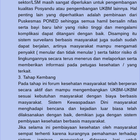
sektor/LSM masih sangat diperlukan untuk pengembangan
kualitas Posyandu atau pengembangan UKBM lainnya. Hal
penting lain yang diperhatikan adalah pembinaan dari
Puskesmas PONED sehingga semua hamil bersalin nifas
serta bayi baru lahir yang risiko tinggi dan mengalami
komplikasi dapat ditangani dengan baik. Disamping itu
sistem surveilans berbasis masyarakat juga sudah sudah
dapat berjalan, artinya masyarakat mampu mengamati
penyakit ( menular dan tidak menular ) serta faktor risiko di
lingkungannya secara terus menerus dan melaporkan serta
memberikan informasi pada petugas kesehatan / yang
terkait.
3. Tahap Kembang
Pada tahap ini forum kesehatan masyarakat telah berperan
secara aktif dan mampu mengembangkan UKBM-UKBM
sesuai kebutuhan masyarakat dengan biaya berbasis
masyarakat. Sistem Kewaspadaan Dini masyarakat
menghadapi bencana dan kejadian luar biasa telah
dilaksanakan dengan baik, demikian juga dengan sistem
pembiyaan kesehatan berbasis masyarakat.
Jika selama ini pembiayaan kesehatan oleh masyarakat
sempat terhenti karena kurangnya pemahaman terhadap
sistem jaminan ,masyarakat didorong lagi untuk