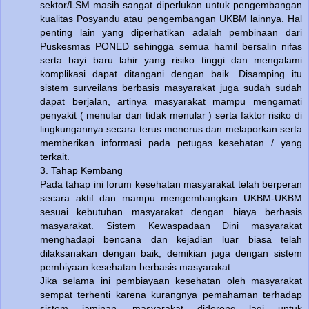
sektor/LSM masih sangat diperlukan untuk pengembangan
kualitas Posyandu atau pengembangan UKBM lainnya. Hal
penting lain yang diperhatikan adalah pembinaan dari
Puskesmas PONED sehingga semua hamil bersalin nifas
serta bayi baru lahir yang risiko tinggi dan mengalami
komplikasi dapat ditangani dengan baik. Disamping itu
sistem surveilans berbasis masyarakat juga sudah sudah
dapat berjalan, artinya masyarakat mampu mengamati
penyakit ( menular dan tidak menular ) serta faktor risiko di
lingkungannya secara terus menerus dan melaporkan serta
memberikan informasi pada petugas kesehatan / yang
terkait.
3. Tahap Kembang
Pada tahap ini forum kesehatan masyarakat telah berperan
secara aktif dan mampu mengembangkan UKBM-UKBM
sesuai kebutuhan masyarakat dengan biaya berbasis
masyarakat. Sistem Kewaspadaan Dini masyarakat
menghadapi bencana dan kejadian luar biasa telah
dilaksanakan dengan baik, demikian juga dengan sistem
pembiyaan kesehatan berbasis masyarakat.
Jika selama ini pembiayaan kesehatan oleh masyarakat
sempat terhenti karena kurangnya pemahaman terhadap
sistem jaminan ,masyarakat didorong lagi untuk