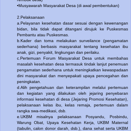
•Musyawarah Masyarakat Desa (di awal pembentukan)
2.Pelaksanaan
a.Pelayanan kesehatan dasar sesuai dengan kewenangan
bidan, bila tidak dapat ditangani dirujuk ke Puskesmas
Pembantu atau Puskesmas.
b.Kader dan toma melakukan surveilance (pengamatan
sederhana) berbasis masyarakat tentang kesehatan ibu
anak, gizi, penyakit, lingkungan dan perilaku.
c.Pertemuan Forum Masyarakat Desa untuk membahas
masalah kesehatan desa termasuk tindak lanjut penemuan
pengamatan sederhana untuk meningkatkan kewaspadaan
dini masyarakat dan menyepakati upaya pencegahan dan
peningkatan.
d.Alih pengetahuan dan keterampilan melalui pertemuan
dan kegiatan yang dilakukan oleh jejaring penyebaran
informasi kesehatan di desa (Jejaring Promosi Kesehatan),
pelaksanaan kelas ibu, kelas remaja, pertemuan dalam
rangka swa-medikasi, dsb.
e.UKBM misalnya pelaksanaan Posyandu, Posbindu,
Warung Obat, Upaya Kesehatan Kerja, UKBM Maternal
(tabulin, calon donor darah, dsb.), dana sehat serta UKBM