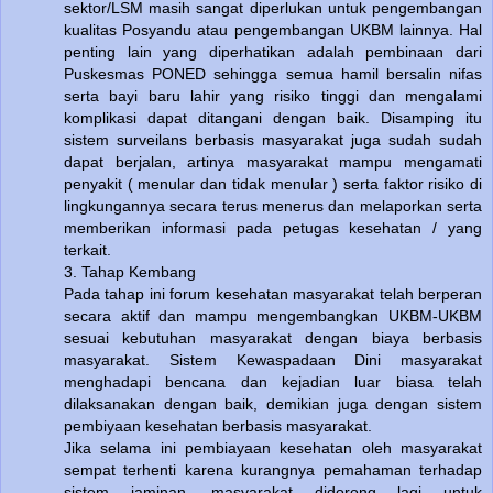
sektor/LSM masih sangat diperlukan untuk pengembangan
kualitas Posyandu atau pengembangan UKBM lainnya. Hal
penting lain yang diperhatikan adalah pembinaan dari
Puskesmas PONED sehingga semua hamil bersalin nifas
serta bayi baru lahir yang risiko tinggi dan mengalami
komplikasi dapat ditangani dengan baik. Disamping itu
sistem surveilans berbasis masyarakat juga sudah sudah
dapat berjalan, artinya masyarakat mampu mengamati
penyakit ( menular dan tidak menular ) serta faktor risiko di
lingkungannya secara terus menerus dan melaporkan serta
memberikan informasi pada petugas kesehatan / yang
terkait.
3. Tahap Kembang
Pada tahap ini forum kesehatan masyarakat telah berperan
secara aktif dan mampu mengembangkan UKBM-UKBM
sesuai kebutuhan masyarakat dengan biaya berbasis
masyarakat. Sistem Kewaspadaan Dini masyarakat
menghadapi bencana dan kejadian luar biasa telah
dilaksanakan dengan baik, demikian juga dengan sistem
pembiyaan kesehatan berbasis masyarakat.
Jika selama ini pembiayaan kesehatan oleh masyarakat
sempat terhenti karena kurangnya pemahaman terhadap
sistem jaminan ,masyarakat didorong lagi untuk