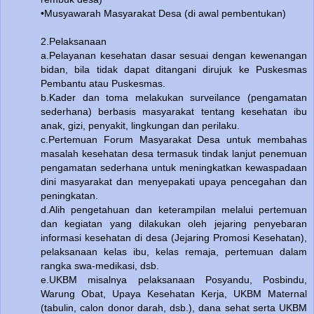
•Musyawarah Masyarakat Desa (di awal pembentukan)
2.Pelaksanaan
a.Pelayanan kesehatan dasar sesuai dengan kewenangan
bidan, bila tidak dapat ditangani dirujuk ke Puskesmas
Pembantu atau Puskesmas.
b.Kader dan toma melakukan surveilance (pengamatan
sederhana) berbasis masyarakat tentang kesehatan ibu
anak, gizi, penyakit, lingkungan dan perilaku.
c.Pertemuan Forum Masyarakat Desa untuk membahas
masalah kesehatan desa termasuk tindak lanjut penemuan
pengamatan sederhana untuk meningkatkan kewaspadaan
dini masyarakat dan menyepakati upaya pencegahan dan
peningkatan.
d.Alih pengetahuan dan keterampilan melalui pertemuan
dan kegiatan yang dilakukan oleh jejaring penyebaran
informasi kesehatan di desa (Jejaring Promosi Kesehatan),
pelaksanaan kelas ibu, kelas remaja, pertemuan dalam
rangka swa-medikasi, dsb.
e.UKBM misalnya pelaksanaan Posyandu, Posbindu,
Warung Obat, Upaya Kesehatan Kerja, UKBM Maternal
(tabulin, calon donor darah, dsb.), dana sehat serta UKBM