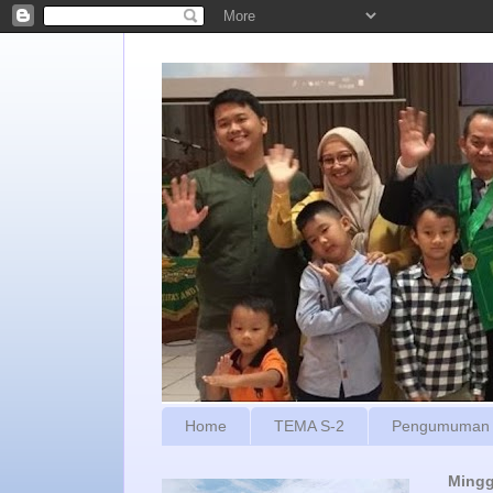
Home
TEMA S-2
Pengumuman
Mingg