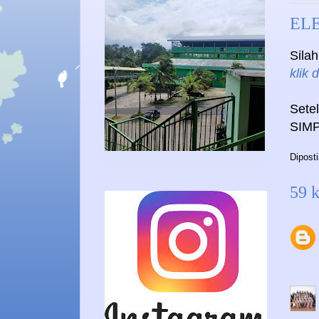
ELE
Sila
klik d
Sete
SIMP
Dipost
59 