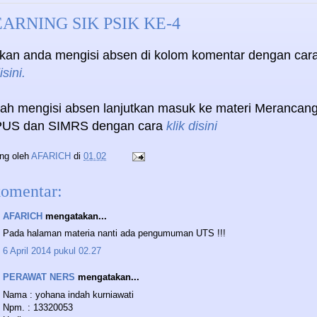
ARNING SIK PSIK KE-4
hkan anda mengisi absen di kolom komentar dengan car
isini.
lah mengisi absen lanjutkan masuk ke materi Merancan
US dan SIMRS dengan cara
klik disini
ing oleh
AFARICH
di
01.02
komentar:
AFARICH
mengatakan...
Pada halaman materia nanti ada pengumuman UTS !!!
6 April 2014 pukul 02.27
PERAWAT NERS
mengatakan...
Nama : yohana indah kurniawati
Npm. : 13320053