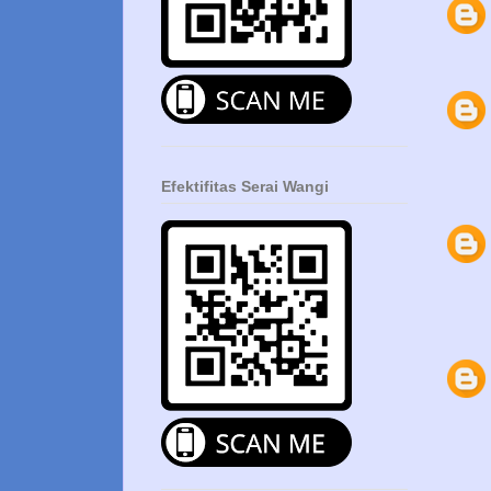
Efektifitas Serai Wangi