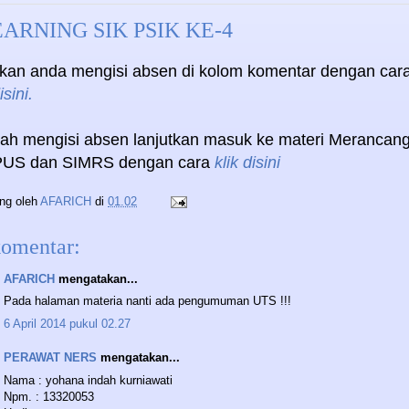
ARNING SIK PSIK KE-4
hkan anda mengisi absen di kolom komentar dengan car
isini.
lah mengisi absen lanjutkan masuk ke materi Merancan
US dan SIMRS dengan cara
klik disini
ing oleh
AFARICH
di
01.02
komentar:
AFARICH
mengatakan...
Pada halaman materia nanti ada pengumuman UTS !!!
6 April 2014 pukul 02.27
PERAWAT NERS
mengatakan...
Nama : yohana indah kurniawati
Npm. : 13320053