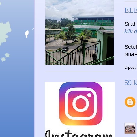
ELE
Sila
klik d
Sete
SIMP
Dipost
59 