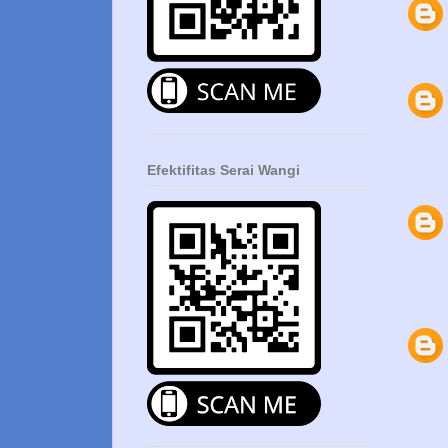
Efektifitas Serai Wangi