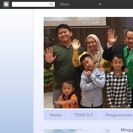
Home
TEMA S-2
Pengumuman
Mingg