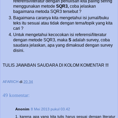
referensi/literatur dengan penulisan kita paling sering
menggunakan metode
SQR3,
coba jelaskan
bagaimana metoda SQR3 tersebut ?
Bagaimana caranya kita mengetahui isi jurnal/buku
teks itu sesuai atau tidak dengan tema/topik yang kita
cari ?
Untuk mengetahui kecocokan isi referensi/literatur
dengan metode SQR3, maka
S
adalah survey, coba
saudara jelaskan, apa yang dimaksud dengan survey
disini.
TULIS JAWABAN SAUDARA DI KOLOM KOMENTAR !!!
AFARICH
di
20.34
49 komentar:
Anonim
8 Mei 2013 pukul 03.42
1. karena apa yang kita tulis harus sesuai dengan literatur