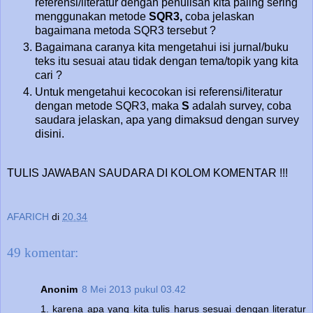
referensi/literatur dengan penulisan kita paling sering
menggunakan metode
SQR3,
coba jelaskan
bagaimana metoda SQR3 tersebut ?
Bagaimana caranya kita mengetahui isi jurnal/buku
teks itu sesuai atau tidak dengan tema/topik yang kita
cari ?
Untuk mengetahui kecocokan isi referensi/literatur
dengan metode SQR3, maka
S
adalah survey, coba
saudara jelaskan, apa yang dimaksud dengan survey
disini.
TULIS JAWABAN SAUDARA DI KOLOM KOMENTAR !!!
AFARICH
di
20.34
49 komentar:
Anonim
8 Mei 2013 pukul 03.42
1. karena apa yang kita tulis harus sesuai dengan literatur