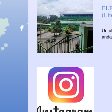
ELE
(Lit
Untu
anda