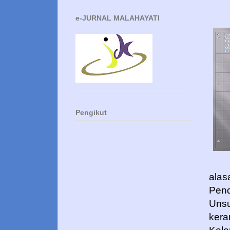
e-JURNAL MALAHAYATI
Pengikut
alas
Pend
Unsu
kera