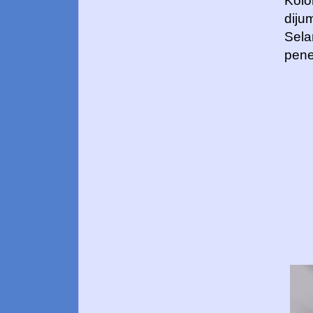
Kolo
diju
Sela
pene