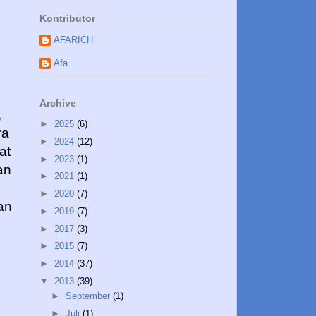
Kontributor
:
AFARICH
Afa
Archive
,
►
2025
(6)
ra
►
2024
(12)
at
►
2023
(1)
an
►
2021
(1)
►
2020
(7)
an
►
2019
(7)
►
2017
(3)
►
2015
(7)
►
2014
(37)
▼
2013
(39)
►
September
(1)
►
Juli
(1)