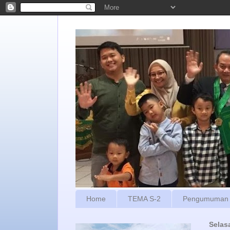
Home
TEMA S-2
Pengumuman
Selas