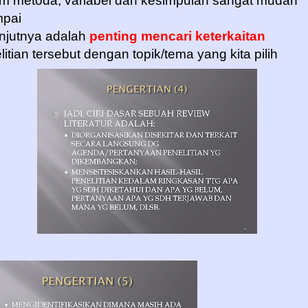
m metoda, variabel dan kesimpulan sangat mudah
mpai
njutnya adalah
penting mencari keterkaitan
litian tersebut dengan topik/tema yang kita pilih