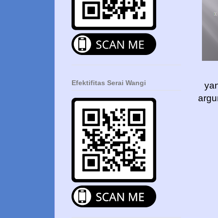
Efektifitas Serai Wangi
yan
argu