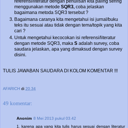
referensi/literatur dengan penulisan kita paling sering
menggunakan metode
SQR3,
coba jelaskan
bagaimana metoda SQR3 tersebut ?
Bagaimana caranya kita mengetahui isi jurnal/buku
teks itu sesuai atau tidak dengan tema/topik yang kita
cari ?
Untuk mengetahui kecocokan isi referensi/literatur
dengan metode SQR3, maka
S
adalah survey, coba
saudara jelaskan, apa yang dimaksud dengan survey
disini.
TULIS JAWABAN SAUDARA DI KOLOM KOMENTAR !!!
AFARICH
di
20.34
49 komentar:
Anonim
8 Mei 2013 pukul 03.42
1. karena apa yang kita tulis harus sesuai dengan literatur