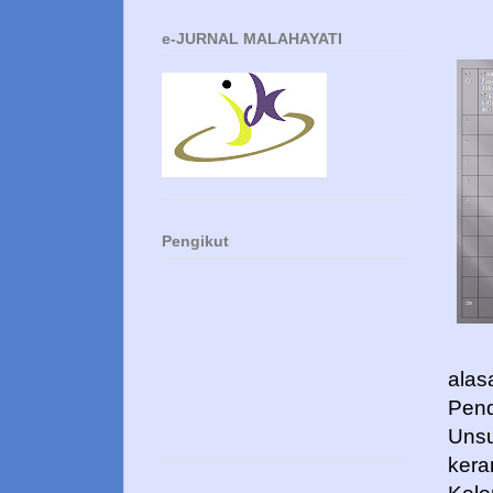
e-JURNAL MALAHAYATI
Pengikut
alas
Pend
Unsu
kera