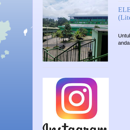
ELE
(Lit
Untu
anda