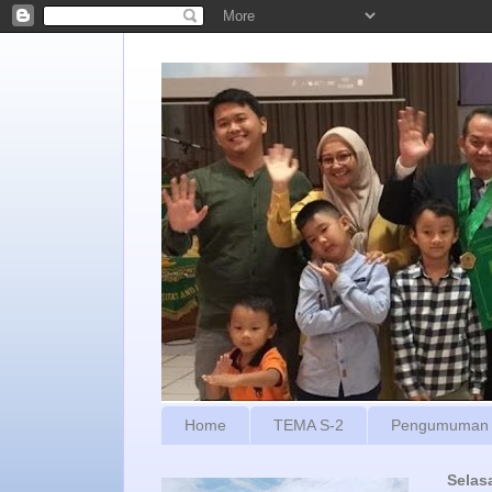
Home
TEMA S-2
Pengumuman
Selas