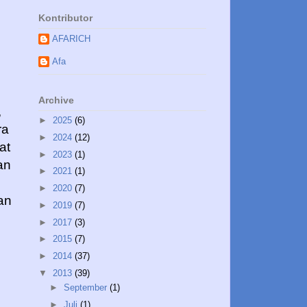
Kontributor
:
AFARICH
Afa
Archive
,
►
2025
(6)
ra
►
2024
(12)
at
►
2023
(1)
an
►
2021
(1)
►
2020
(7)
an
►
2019
(7)
►
2017
(3)
►
2015
(7)
►
2014
(37)
▼
2013
(39)
►
September
(1)
►
Juli
(1)