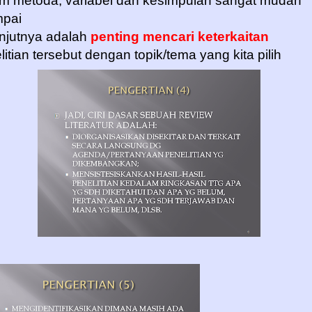
m metoda, variabel dan kesimpulan sangat mudah
mpai
njutnya adalah
penting mencari keterkaitan
litian tersebut dengan topik/tema yang kita pilih