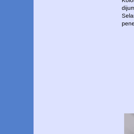
Kolo
diju
Sela
pene