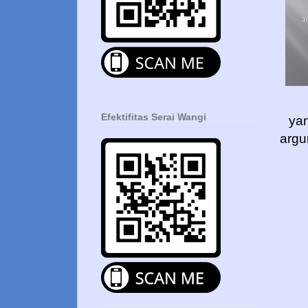
Efektifitas Serai Wangi
yan
argu