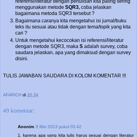
referensi/literatur dengan penulisan kita paling sering
menggunakan metode
SQR3,
coba jelaskan
bagaimana metoda SQR3 tersebut ?
Bagaimana caranya kita mengetahui isi jurnal/buku
teks itu sesuai atau tidak dengan tema/topik yang kita
cari ?
Untuk mengetahui kecocokan isi referensi/literatur
dengan metode SQR3, maka
S
adalah survey, coba
saudara jelaskan, apa yang dimaksud dengan survey
disini.
TULIS JAWABAN SAUDARA DI KOLOM KOMENTAR !!!
AFARICH
di
20.34
49 komentar:
Anonim
8 Mei 2013 pukul 03.42
1. karena apa yang kita tulis harus sesuai dengan literatur