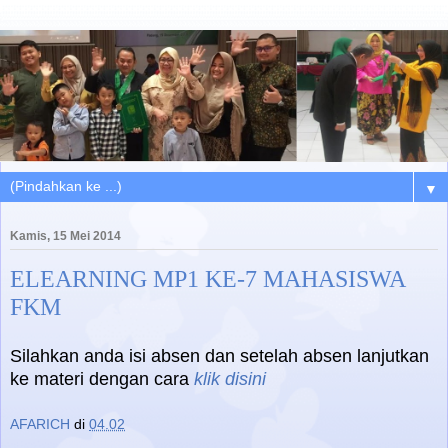
▼
Kamis, 15 Mei 2014
ELEARNING MP1 KE-7 MAHASISWA
FKM
Silahkan anda isi absen dan setelah absen lanjutkan
ke materi dengan cara
klik disini
AFARICH
di
04.02