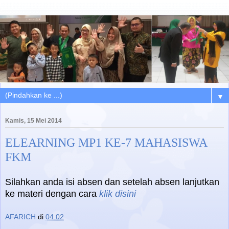
▼
Kamis, 15 Mei 2014
ELEARNING MP1 KE-7 MAHASISWA
FKM
Silahkan anda isi absen dan setelah absen lanjutkan
ke materi dengan cara
klik disini
AFARICH
di
04.02