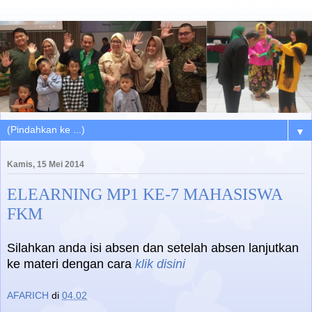
▼
Kamis, 15 Mei 2014
ELEARNING MP1 KE-7 MAHASISWA
FKM
Silahkan anda isi absen dan setelah absen lanjutkan
ke materi dengan cara
klik disini
AFARICH
di
04.02