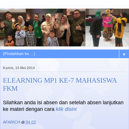
▼
Kamis, 15 Mei 2014
ELEARNING MP1 KE-7 MAHASISWA
FKM
Silahkan anda isi absen dan setelah absen lanjutkan
ke materi dengan cara
klik disini
AFARICH
di
04.02