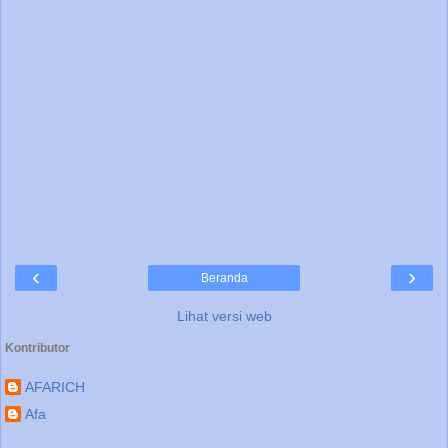
‹
›
Beranda
Lihat versi web
Kontributor
AFARICH
Afa