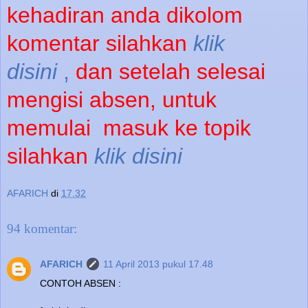
kehadiran anda dikolom
komentar silahkan
klik
disini
,
dan setelah selesai
mengisi absen, untuk
memulai
masuk ke topik
silahkan
klik disini
AFARICH
di
17.32
94 komentar:
AFARICH
11 April 2013 pukul 17.48
CONTOH ABSEN :