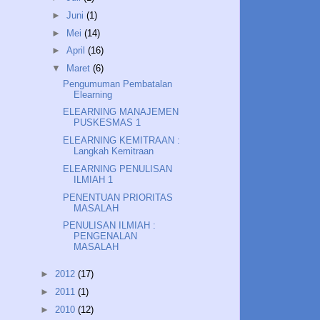
►
Juni
(1)
►
Mei
(14)
►
April
(16)
▼
Maret
(6)
Pengumuman Pembatalan
Elearning
ELEARNING MANAJEMEN
PUSKESMAS 1
ELEARNING KEMITRAAN :
Langkah Kemitraan
ELEARNING PENULISAN
ILMIAH 1
PENENTUAN PRIORITAS
MASALAH
PENULISAN ILMIAH :
PENGENALAN
MASALAH
►
2012
(17)
►
2011
(1)
►
2010
(12)