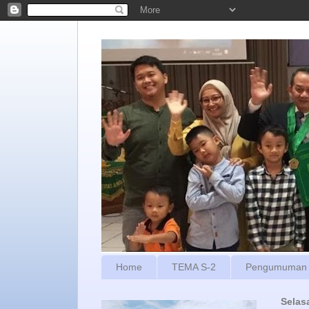
Home
TEMA S-2
Pengumuman
Selas