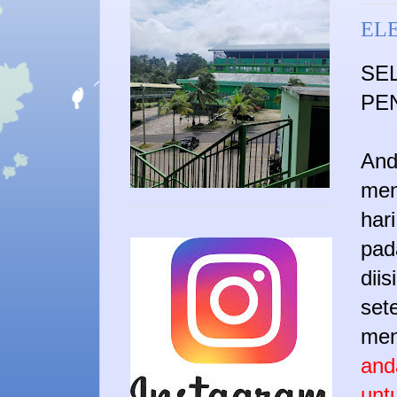
EL
SE
PEN
And
men
har
pad
dii
set
men
and
unt