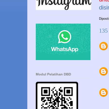
disi
Dipost
135
Modul Pelatihan DBD