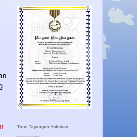
an
g
n
Total Tayangan Halaman