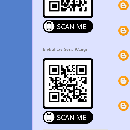
Efektifitas Serai Wangi