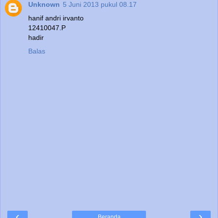
Unknown
5 Juni 2013 pukul 08.17
hanif andri irvanto
12410047.P
hadir
Balas
‹
›
Beranda