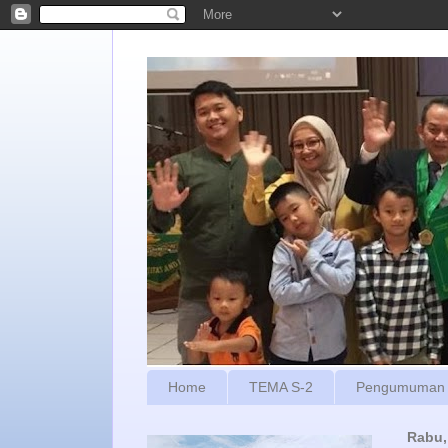
Home
TEMA S-2
Pengumuman
Rabu,