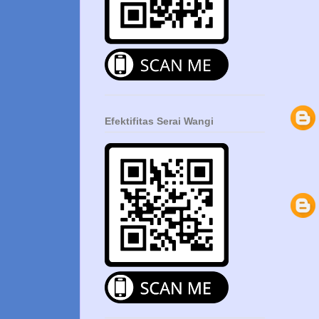
Efektifitas Serai Wangi