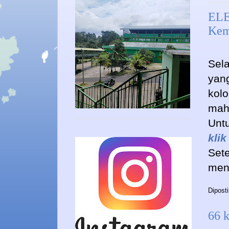
ELE
Kem
Sela
yang
kol
mah
Untu
klik
Set
meng
Dipost
66 