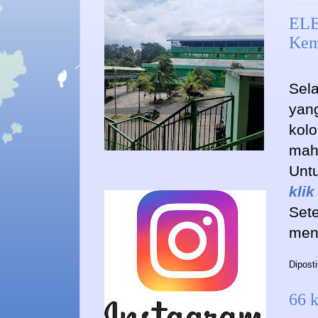
ELE
Kem
Sela
yang
kol
mah
Untu
klik
Set
meng
Dipost
66 