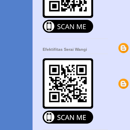
Efektifitas Serai Wangi