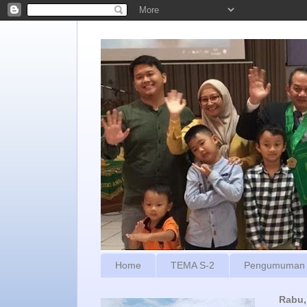
Home
TEMA S-2
Pengumuman
Rabu,