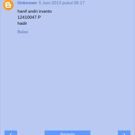
Unknown
5 Juni 2013 pukul 08.17
hanif andri irvanto
12410047.P
hadir
Balas
‹
›
Beranda