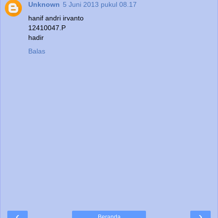
Unknown
5 Juni 2013 pukul 08.17
hanif andri irvanto
12410047.P
hadir
Balas
‹
›
Beranda