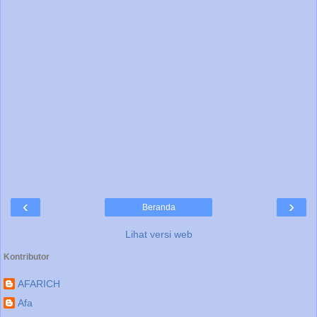
‹
›
Beranda
Lihat versi web
Kontributor
AFARICH
Afa