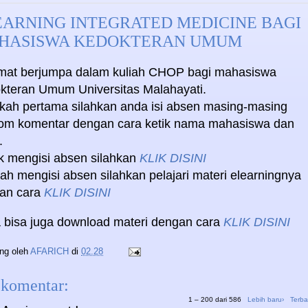
EARNING INTEGRATED MEDICINE BAGI
HASISWA KEDOKTERAN UMUM
mat berjumpa dalam kuliah CHOP bagi mahasiswa
kteran Umum Universitas Malahayati.
kah pertama silahkan anda isi absen masing-masing
lom komentar dengan cara ketik nama mahasiswa dan
.
k mengisi absen silahkan
KLIK DISINI
ah mengisi absen silahkan pelajari materi elearningnya
an cara
KLIK DISINI
 bisa juga download materi dengan cara
KLIK DISINI
ing oleh
AFARICH
di
02.28
 komentar:
1 – 200 dari 586
Lebih baru›
Terba