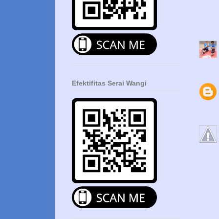
Efektifitas Serai Wangi