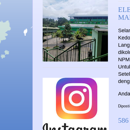
EL
MA
Sela
Kedo
Lang
diko
NPM
Untu
Setel
deng
Anda
Dipost
586