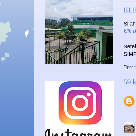
ELE
Sila
klik d
Sete
SIMP
Dipost
59 