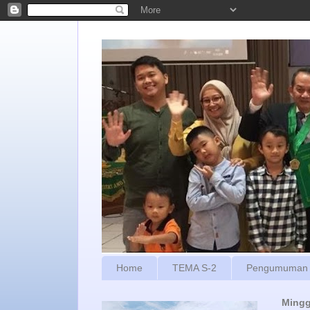
Home
TEMA S-2
Pengumuman
Mingg