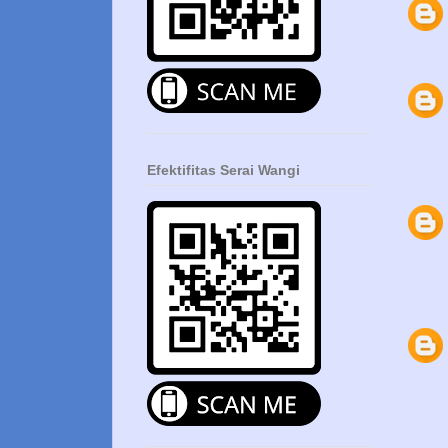
Efektifitas Serai Wangi